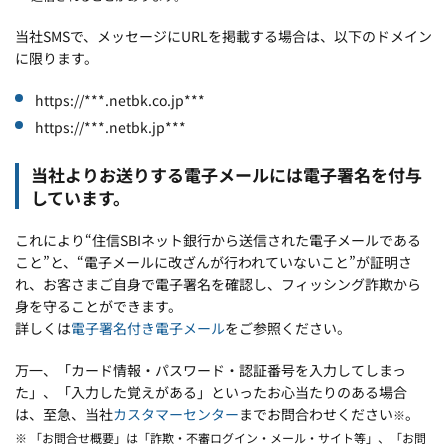
当社SMSで、メッセージにURLを掲載する場合は、以下のドメイン
に限ります。
https://***.netbk.co.jp***
https://***.netbk.jp***
当社よりお送りする電子メールには電子署名を付与
しています。
これにより“住信SBIネット銀行から送信された電子メールである
こと”と、“電子メールに改ざんが行われていないこと”が証明さ
れ、お客さまご自身で電子署名を確認し、フィッシング詐欺から
身を守ることができます。
詳しくは
電子署名付き電子メール
をご参照ください。
万一、「カード情報・パスワード・認証番号を入力してしまっ
た」、「入力した覚えがある」といったお心当たりのある場合
は、至急、当社
カスタマーセンター
までお問合わせください
。
※
※ 「お問合せ概要」は「詐欺・不審ログイン・メール・サイト等」、「お問