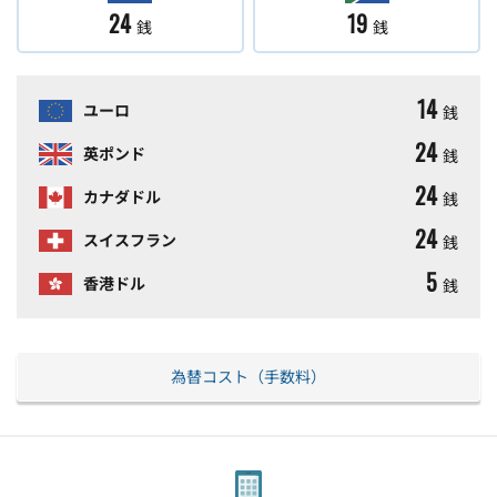
24
19
銭
銭
14
ユーロ
銭
24
英ポンド
銭
24
カナダドル
銭
24
スイスフラン
銭
5
香港ドル
銭
為替コスト（手数料）