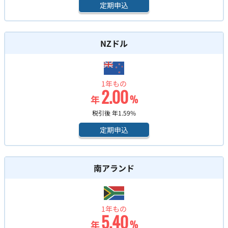
定期申込
NZドル
1年もの
2.00
年
%
税引後 年
1.59
%
定期申込
南アランド
1年もの
5.40
年
%