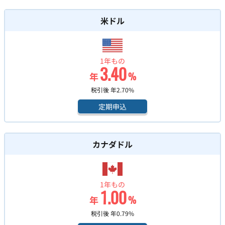
米ドル
1年もの
3.40
年
%
税引後 年
2.70
%
定期申込
カナダドル
1年もの
1.00
年
%
税引後 年
0.79
%