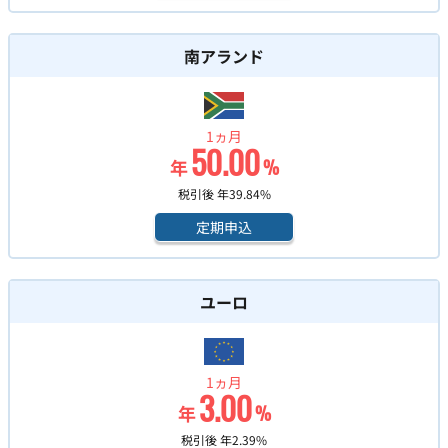
南アランド
1ヵ月
50.00
年
%
税引後 年
39.84
%
定期申込
ユーロ
1ヵ月
3.00
年
%
税引後 年
2.39
%