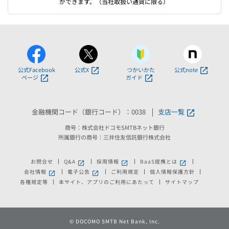
ができます。（当社取扱い通貨に限る）
公式Facebook
公式X
つかいかた
公式note
ページ
ガイド
金融機関コード（銀行コード）：0038
支店一覧
商号：株式会社ドコモSMTBネット銀行
所属銀行の商号：三井住友信託銀行株式会社
お問合せ
Q&A
採用情報
BaaS提携とは
新しいウィンドウで開きます。
新しいウィンドウで開きます。
新しいウィンドウで
会社情報
電子公告
ご利用規定
個人情報保護方針
新しいウィンドウで開きます。
新しいウィンドウで開きます。
各種規定等
本サイト、アプリのご利用にあたって
サイトマップ
©
DOCOMO SMTB Net Bank, Inc.