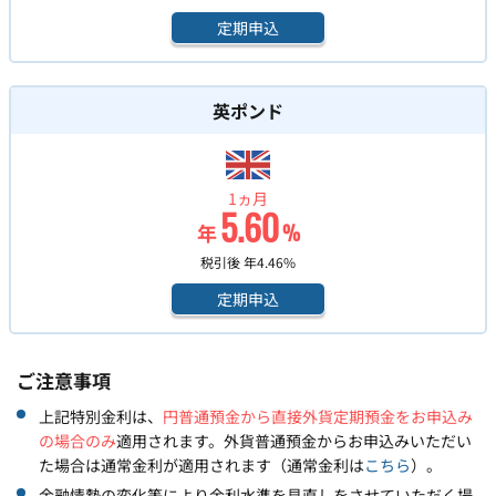
定期申込
英ポンド
1ヵ月
5.60
年
%
税引後 年
4.46
%
定期申込
ご注意事項
上記特別金利は、
円普通預金から直接外貨定期預金をお申込み
の場合のみ
適用されます。外貨普通預金からお申込みいただい
た場合は通常金利が適用されます（通常金利は
こちら
）。
金融情勢の変化等により金利水準を見直しをさせていただく場